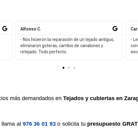
Alfonso C.
Carmelo M.
- Nos hicieron la reparación de un tejado antiguo,
- Les contra
eliminaron goteras, cambio de canalones y
con panel sá
retejado. Todo perfecto.
excelente.
rvicios más demandados en
Tejados y cubiertas en Zara
 llama al
976 36 01 93
o solicita tu
presupuesto GRAT