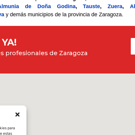
Almunia de Doña Godina
,
Tauste
,
Zuera
,
A
va
y demás municipios de la provincia de Zaragoza.
 YA!
es profesionales de Zaragoza
kies para
de estas