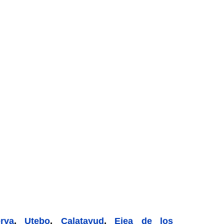
rva
,
Utebo
,
Calatayud
,
Ejea de los