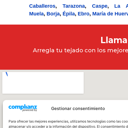
Caballeros
,
Tarazona
,
Caspe
,
La 
Muela
,
Borja
,
Épila
,
Ebro
,
María de Huer
Llama
Arregla tu tejado con los mejor
Gestionar consentimiento
Para ofrecer las mejores experiencias, utilizamos tecnologías como las coo
almacenar y/o acceder a la información del dispositivo. El consentimiento 