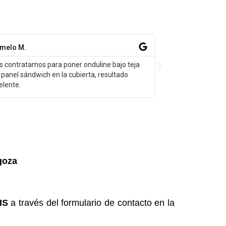
Victoria P.
tamos para poner onduline bajo teja
- Empresa profesional y c
ndwich en la cubierta, resultado
buena relación calidad prec
inmejorable. Recomendab
goza
IS
a través del formulario de contacto en la