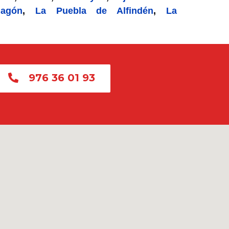
lagón
,
La Puebla de Alfindén
,
La
976 36 01 93