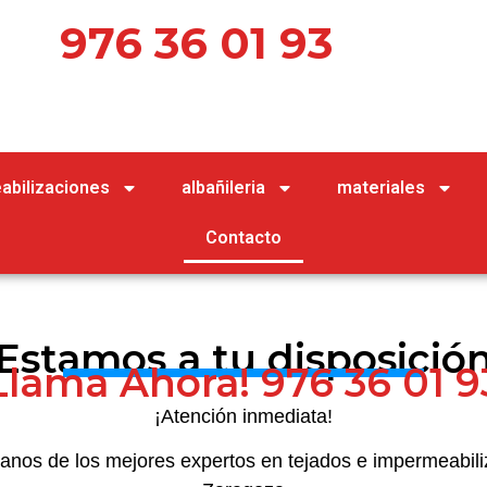
976 36 01 93
abilizaciones
albañileria
materiales
Contacto
¡Estamos a tu disposición
Llama Ahora! 976 36 01 9
¡Atención inmediata!
anos de los mejores expertos en tejados e impermeabili