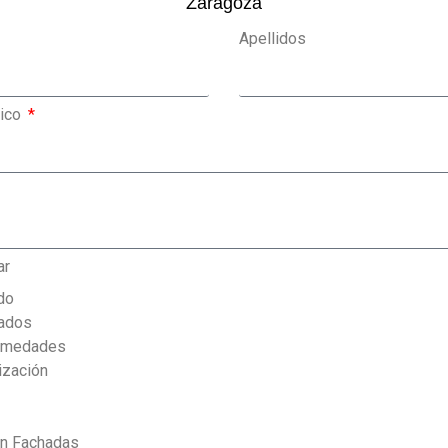
Zaragoza
Apellidos
nico
ar
do
jados
Humedades
ización
ón Fachadas